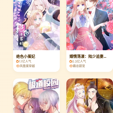
绝色小蛋妃
婚情荡漾：陆少追妻请排队
1.1亿人气
0.3亿人气
凤凰蛋穿越
霸总甜宠