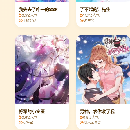
我失去了唯一的SSR
了不起的江先生
0.5亿人气
11.7亿人气
卡牌穿越
师生恋
将军的小宠医
男神，求你收了我
0.6亿人气
0.5亿人气
女将军
魔术师恋爱