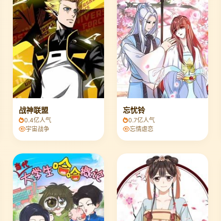
战神联盟
忘忧铃
0.4亿人气
0.7亿人气
宇宙战争
忘情虐恋