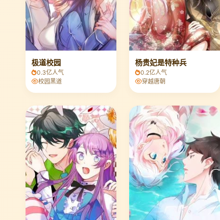
极道校园
杨贵妃是特种兵
0.3亿人气
0.2亿人气
校园黑道
穿越唐朝