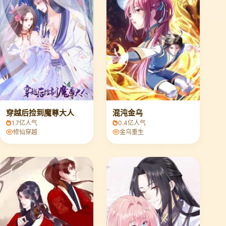
穿越后捡到魔尊大人
混沌金乌
1.7亿人气
0.4亿人气
修仙穿越
金乌重生