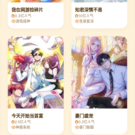
我在网游捡碎片
知君深情不易
0.3亿人气
10亿人气
游戏成神
圣泉复活
今天开始当首富
豪门盛宠
2.5亿人气
0.2亿人气
神豪系统
豪门联姻