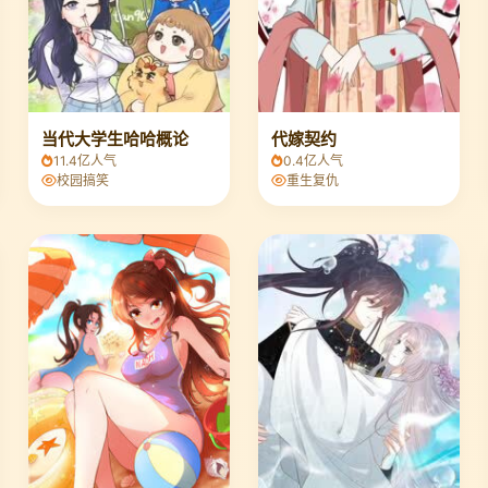
当代大学生哈哈概论
代嫁契约
11.4亿人气
0.4亿人气
校园搞笑
重生复仇