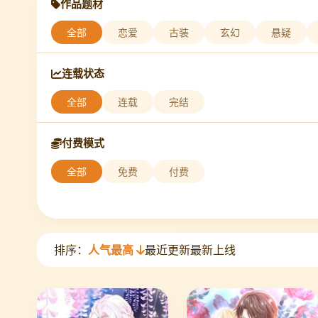
作品题材
全部
恋爱
古装
玄幻
悬疑
连载状态
全部
连载
完结
付费模式
全部
免费
付费
排序：
人气最高
最近更新
最新上线