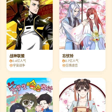
战神联盟
忘忧铃
0.4亿人气
0.7亿人气
宇宙战争
忘情虐恋