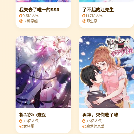
我失去了唯一的SSR
了不起的江先生
0.5亿人气
11.7亿人气
卡牌穿越
师生恋
将军的小宠医
男神，求你收了我
0.6亿人气
0.5亿人气
女将军
魔术师恋爱