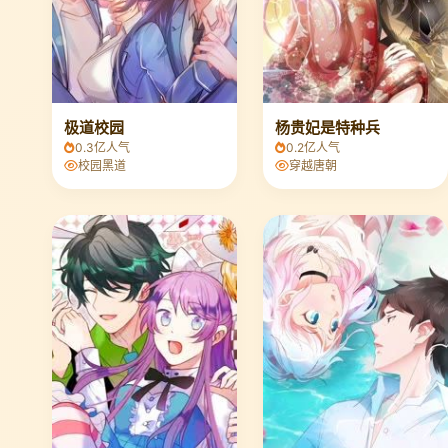
极道校园
杨贵妃是特种兵
0.3亿人气
0.2亿人气
校园黑道
穿越唐朝