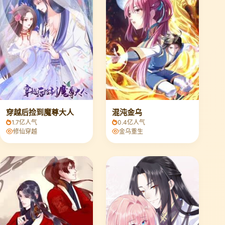
穿越后捡到魔尊大人
混沌金乌
1.7亿人气
0.4亿人气
修仙穿越
金乌重生