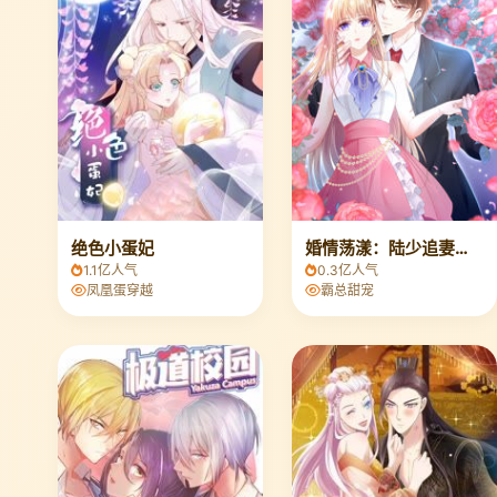
绝色小蛋妃
婚情荡漾：陆少追妻请排队
1.1亿人气
0.3亿人气
凤凰蛋穿越
霸总甜宠