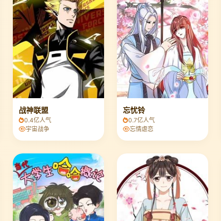
战神联盟
忘忧铃
0.4亿人气
0.7亿人气
宇宙战争
忘情虐恋