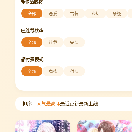
作品题材
全部
恋爱
古装
玄幻
悬疑
连载状态
全部
连载
完结
付费模式
全部
免费
付费
排序：
人气最高
最近更新
最新上线