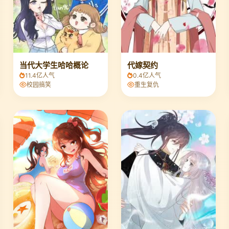
当代大学生哈哈概论
代嫁契约
11.4亿人气
0.4亿人气
校园搞笑
重生复仇