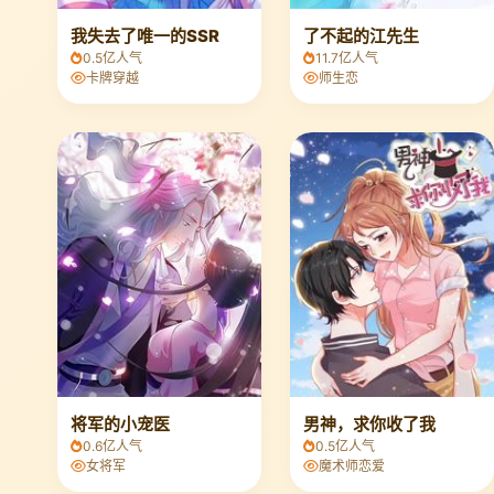
我失去了唯一的SSR
了不起的江先生
0.5亿人气
11.7亿人气
卡牌穿越
师生恋
将军的小宠医
男神，求你收了我
0.6亿人气
0.5亿人气
女将军
魔术师恋爱