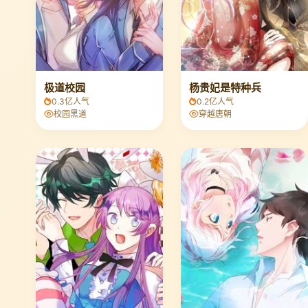
极道校园
杨贵妃是特种兵
0.3亿人气
0.2亿人气
校园黑道
穿越唐朝