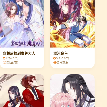
穿越后捡到魔尊大人
混沌金乌
1.7亿人气
0.4亿人气
修仙穿越
金乌重生