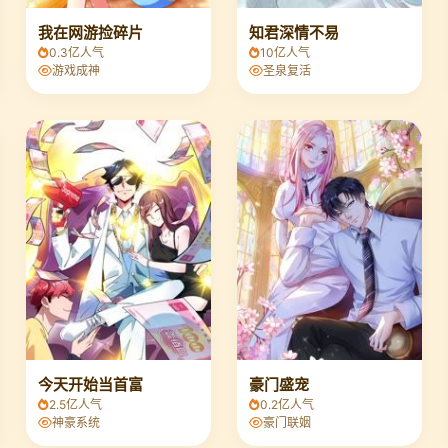
我在网游捡碎片
知君深情不易
0.3亿人气
10亿人气
游戏成神
圣泉复活
今天开始当首富
豪门盛宠
2.5亿人气
0.2亿人气
神豪系统
豪门联姻